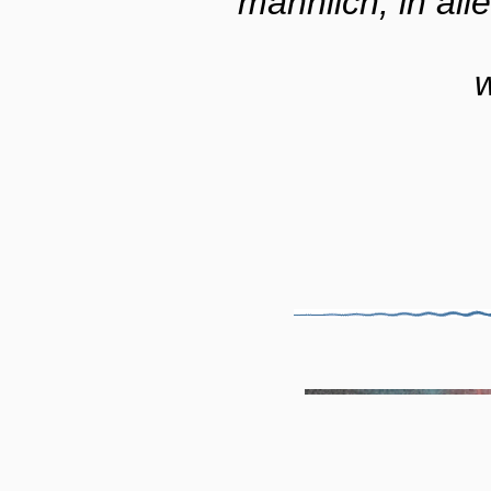
männlich, in all
w