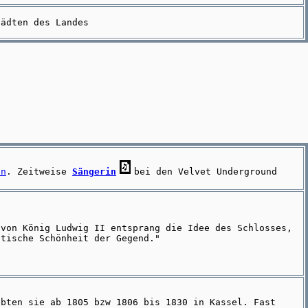
tädten des Landes
en
. Zeitweise
Sängerin
bei den Velvet Underground
 von König Ludwig II entsprang die Idee des Schlosses,
stische Schönheit der Gegend."
ebten sie ab 1805 bzw 1806 bis 1830 in Kassel. Fast