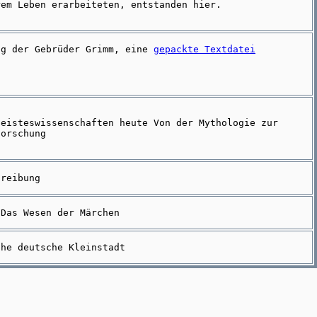
rem Leben erarbeiteten, entstanden hier.
ng der Gebrüder Grimm, eine
gepackte Textdatei
Geisteswissenschaften heute Von der Mythologie zur
forschung
hreibung
 Das Wesen der Märchen
che deutsche Kleinstadt