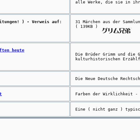
alle Werke, die sie in ih
itungen! ) - Verweis auf:
31 Märchen aus der Sammlu
( 139KB )
ften heute
Die Brüder Grimm und die 
kulturhistorischen Erzähl
Die Neue Deutsche Rechtsc
t
Farben der Wirklichkeit -
Eine ( nicht ganz ) typis