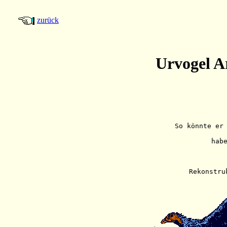
zurück
Urvogel Ar
So könnte er
 hab