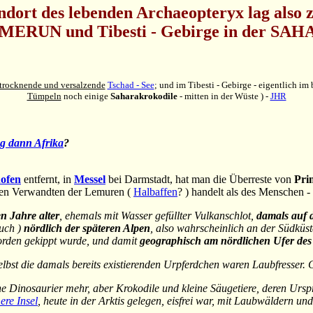
ndort des lebenden Archaeopteryx lag also 
ERUN und Tibesti - Gebirge in der SA
trocknende und versalzende
Tschad - See
; und im Tibesti - Gebirge - eigentlich i
Tümpeln
noch einige
Saharakrokodile
- mitten in der Wüste ) -
JHR
g dann Afrika
?
ofen
entfernt, in
Messel
bei Darmstadt, hat man die Überreste von
Pri
inen Verwandten der Lemuren (
Halbaffen
? ) handelt als des Menschen 
n Jahre alter
, ehemals mit Wasser gefüllter Vulkanschlot,
damals auf 
auch )
nördlich der späteren Alpen
, also wahrscheinlich an der Südküs
orden gekippt wurde, und damit
geographisch am nördlichen Ufer des
elbst die damals bereits existierenden Urpferdchen waren Laubfresser. 
eine Dinosaurier mehr, aber Krokodile und kleine Säugetiere, deren Ur
ere Insel
, heute in der Arktis gelegen, eisfrei war, mit Laubwäldern un