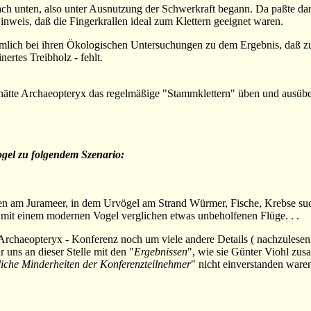
 nach unten, also unter Ausnutzung der Schwerkraft begann. Da paßte da
inweis, daß die Fingerkrallen ideal zum Klettern geeignet waren.
mlich bei ihren Ökologischen Untersuchungen zu dem Ergebnis, daß zu
ertes Treibholz - fehlt.
hätte Archaeopteryx das regelmäßige "Stammklettern" üben und ausübe
gel zu folgendem Szenario:
ften am Jurameer, in dem Urvögel am Strand Würmer, Fische, Krebse suc
e mit einem modernen Vogel verglichen etwas unbeholfenen Flüge. . .
r Archaeopteryx - Konferenz noch um viele andere Details ( nachzulesen
 uns an dieser Stelle mit den "
Ergebnissen
", wie sie Günter Viohl zu
liche Minderheiten der Konferenzteilnehmer
" nicht einverstanden ware