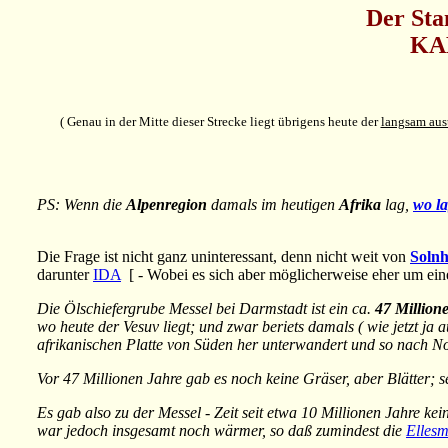
Der Sta
KAM
( Genau in der Mitte dieser Strecke liegt übrigens heute der
langsam aus
PS: Wenn die
Alpenregion
damals im heutigen
Afrika
lag,
wo la
Die Frage ist nicht ganz uninteressant, denn nicht weit von
Solnh
darunter
IDA
[ - Wobei es sich aber möglicherweise eher um e
Die Ölschiefergrube Messel bei Darmstadt ist ein ca.
47 Millione
wo heute der Vesuv liegt; und zwar beriets damals ( wie jetzt ja 
afrikanischen Platte von Süden her unterwandert und so nach N
Vor 47 Millionen Jahre gab es noch keine Gräser, aber Blätter; s
Es gab also zu der Messel - Zeit seit etwa 10 Millionen Jahre k
war jedoch insgesamt noch wärmer, so daß zumindest die
Ellesm