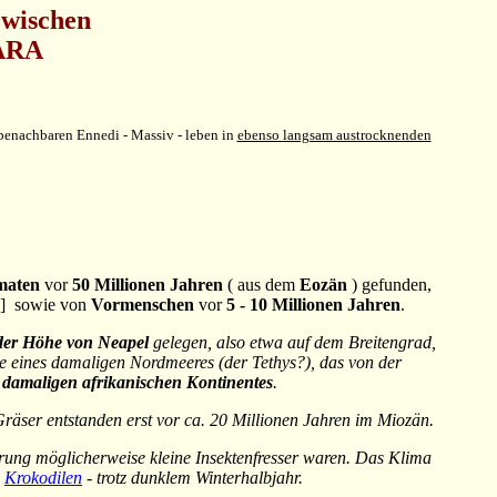
zwischen
HARA
m benachbaren Ennedi - Massiv - leben in
ebenso langsam austrocknenden
maten
vor
50 Millionen Jahren
( aus dem
Eozän
) gefunden,
- ] sowie von
Vormenschen
vor
5 - 10 Millionen Jahren
.
der Höhe von Neapel
gelegen, also etwa auf dem Breitengrad,
te eines damaligen Nordmeeres (der Tethys?), das von der
 damaligen afrikanischen Kontinentes
.
Gräser entstanden erst vor ca. 20 Millionen Jahren im Miozän.
sprung möglicherweise kleine Insektenfresser waren. Das Klima
d
Krokodilen
- trotz dunklem Winterhalbjahr.