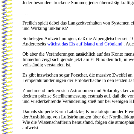
Jeder besonders trockene Sommer, jeder übermäßig kräftig
. . .
Freilich spielt dabei das Langzeitverhalten von Systemen
und Wirkung unklar ist?
So belegen Aufzeichnungen, daß die Alpengletscher seit 10
Andererseits
wächst das Eis auf Island und Grönland
. Auc
Ob aber die Veränderungen tatsächlich auf das Konto mensc
Immerhin zeigt sich gerade jetzt am El Niño deutlich, in 
vollständig verstanden ist.
Es gibt inzwischen sogar Forscher, die massive Zweifel an
Temperaturänderungen der Erdoberfläche in den letzten Ja
Zunehmend melden sich Astronomen und Solarphysiker zu 
deckten präzise Satellitenmessung erstmals auf, daß die vo
und wiederkehrende Veränderung stieß nur bei wenigen Kl
Damals stolperte Karin Labitzke, Klimatologin an der Frei
der Ausbildung von Luftströmungen über der Nordhalbkugel
Wie die Wissenschaftlerin herausfand, folgen die atmosp
aufweist.