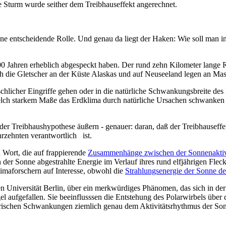
e Sturm wurde seither dem Treibhauseffekt angerechnet.
 eine entscheidende Rolle. Und genau da liegt der Haken: Wie soll ma
0 Jahren erheblich abgespeckt haben. Der rund zehn Kilometer lange R
h die Gletscher an der Küste Alaskas und auf Neuseeland legen an Mas
hlicher Eingriffe gehen oder in die natürliche Schwankungsbreite des 
welch starkem Maße das Erdklima durch natürliche Ursachen schwanken 
 der Treibhaushypothese äußern - genauer: daran, daß der Treibhauseff
hrzehnten verantwortlich
ist.
Wort, die auf frappierende
Zusammenhänge zwischen der Sonnenaktivi
n der Sonne abgestrahlte Energie im Verlauf ihres rund elfjährigen Fl
imaforschern auf Interesse, obwohl die
Strahlungsenergie der Sonne der
en Universität Berlin, über ein merkwürdiges Phänomen, das sich in der
 aufgefallen. Sie beeinflusssen die Entstehung des Polarwirbels über 
härischen Schwankungen ziemlich genau dem Aktivitätsrhythmus der Son