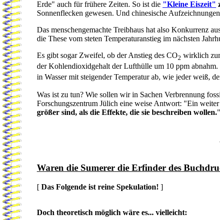
Erde" auch für frühere Zeiten. So ist die
"Kleine Eiszeit"
z
Sonnenflecken gewesen. Und chinesische Aufzeichnungen ü
Das menschengemachte Treibhaus hat also Konkurrenz aus
die These vom steten Temperaturanstieg im nächsten Jahrh
Es gibt sogar Zweifel, ob der Anstieg des
CO
wirklich zum
2
der Kohlendioxidgehalt der Lufthülle um 10 ppm abnahm.
in Wasser mit steigender Temperatur ab, wie jeder weiß, d
Was ist zu tun? Wie sollen wir in Sachen Verbrennung fos
Forschungszentrum Jülich eine weise Antwort: "Ein weiter
größer sind, als die Effekte, die sie beschreiben wollen.
Waren die
Sumerer
die Erfinder des Buchdru
[
Das Folgende ist reine Spekulation!
]
Doch theoretisch möglich wäre es... vielleicht: