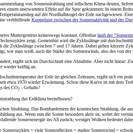
 Zusammenhang von Sonnenstrahlung und irdischem Klima deuten, liefe
ren einem unerwarteten Effekt auf die Spur gekommen: In einem Beitrag
emperaturanstieg auf der Nordhalbkugel der Erde nachgewiesen. Eine G
eine verblüffende
Koppelung zwischen der Sonnenaktivität und der Durc
unseres Muttergestirns keineswegs konstant. Offenbar
läuft der "Sonnen
ckenzyklen zeigt. Gemeinhin wird die Zykluslänge mit durchschnittlic
ch die Zykluslänge zwischen 7 und 17 Jahren. Dabei gehen kürzere Zykl
teigt, wie man weiß, auch die Stärke des Sonnenwinds, also des von de
undert, ergibt sich im Durchschnitt eine Abnahme. Aber nicht linear:
er wieder kräftig an.
schnittstemperatur der Erde im gleichen Zeitraum, ergibt sich ein pr
eit etwa 1970 wieder Erwärmung. Schon diese Kurve ist mit dem Treib
gs des
CO
- Gehalts?
2
einstrahlung das Erdklima beeinflussen?
chen Strahlung. Das Bombardement der kosmischen Strahlung, die aus d
enbildung aus. Wenn nun die Sonne besonders aktiv ist, wehrt der vers
infallende Sonnenenergie ins All zurück; weniger Wolken bedeutet dah
ze Sonnenzyklen = viele Sonnenflecken = starker Sonnenwind = schw