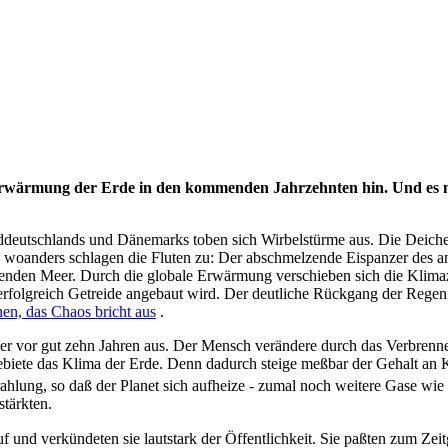
 Erwärmung der Erde in den kommenden Jahrzehnten hin. Und es m
ddeutschlands und Dänemarks toben sich Wirbelstürme aus. Die Deiche
anders schlagen die Fluten zu: Der abschmelzende Eispanzer des anta
igenden Meer. Durch die globale Erwärmung verschieben sich die Klimaz
rfolgreich Getreide angebaut wird. Der deutliche Rückgang der Regenfä
nen, das Chaos bricht aus
.
r vor gut zehn Jahren aus. Der Mensch verändere durch das Verbrenne
iete das Klima der Erde. Denn dadurch steige meßbar der Gehalt an
rahlung, so daß der Planet sich aufheize - zumal noch weitere Gase
tärkten.
und verkündeten sie lautstark der Öffentlichkeit. Sie paßten zum Zeitg