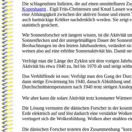
Die schlagendsten Indizien, die auf einen unmittelbaren
Kopenhagen
. Eigil Friis-Christensen und Knud Lassen wa
eine Abhängigkeit zwischen der aktiven Sonne und einem T
auch hartnäckige Kritiker nachdenklich werden. Sie zeigt 
statistisch gesichert.
Wie Sonnenforscher seit langem wissen, ist die Aktivität 
Sonnenflecken und der unregelmäßigen Dauer der Sonnenfle
Beobachtungen im den letzten Jahrhunderten, verändert si
weisen also auf eine erhöhte Sonnenaktivität hin. Damit s
Verfolgt man die Länge der Zyklen seit dem vorigen Jahrh
Aktivität bis etwa 1940 zu, fiel bis 1970 ab und steigt seith
Das Verblüffende ist nun: Verfolgt man den Gang der Durch
dann stetige Erwärmung bis 1940, danach Abkühlung und s
Durchschnittstemperaturen nach 1940 trotz stetigen Anstie
Wie aber kann die solare Aktivität trotz konstanter Wärme
Die Lösung vermuten die dänischen Forscher in der kosmis
Erde elektrisch auf und löst dadurch eine verstärkte Wolk
verringert sich die Wolkenbildung. Wolken aber strahlen e
Die dänischen Forscher testeten den Zusammenhang "kur