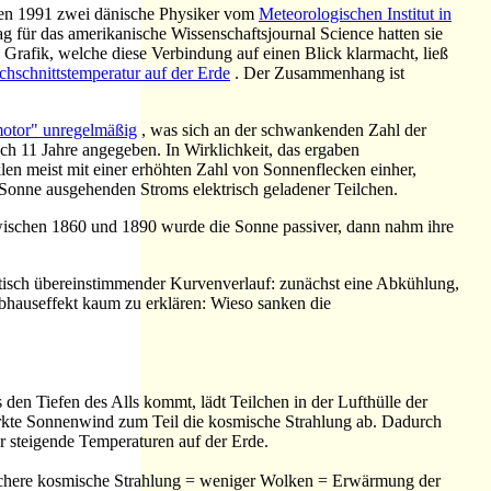
rten 1991 zwei dänische Physiker vom
Meteorologischen Institut in
 für das amerikanische Wissenschaftsjournal Science hatten sie
rafik, welche diese Verbindung auf einen Blick klarmacht, ließ
hschnittstemperatur auf der Erde
. Der Zusammenhang ist
motor" unregelmäßig
, was sich an der schwankenden Zahl der
h 11 Jahre angegeben. In Wirklichkeit, das ergaben
en meist mit einer erhöhten Zahl von Sonnenflecken einher,
r Sonne ausgehenden Stroms elektrisch geladener Teilchen.
 Zwischen 1860 und 1890 wurde die Sonne passiver, dann nahm ihre
aktisch übereinstimmender Kurvenverlauf: zunächst eine Abkühlung,
hauseffekt kaum zu erklären: Wieso sanken die
en Tiefen des Alls kommt, lädt Teilchen in der Lufthülle der
tärkte Sonnenwind zum Teil die kosmische Strahlung ab. Dadurch
er steigende Temperaturen auf der Erde.
ächere kosmische Strahlung = weniger Wolken = Erwärmung der