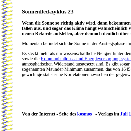
Sonnenfleckzyklus 23
Wenn die Sonne so richtig aktiv wird, dann bekommen 
fallen aus, und sogar das Klima hängt wahrscheinlic
neuen Rekorde aufstellen, aber dennoch deutlich über
Momentan befindet sich die Sonne in der Anstiegsphase ihr
Es steckt mehr als nur wissenschaftliche Neugier hinter 
sowie die
Kommunikations - und Energieversorgungssyst
atmosphärischen Widerstand ausgesetzt sind. Es gibt sogar
sogenannten Maunder-Minimum zusammen, das von 1645 bis
gewichtige statistische Korrelationen zwischen der gegen
Von der Internet - Seite des
kosmos
- Verlags im
Juli 