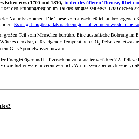
wischen etwa 1700 und 1850,
in der des öfteren Themse, Rhein 
ber den Frühlingsbeginn im Tal des Jangtse seit etwa 1700 decken si
 der Natur bekommen. Die These vom ausschließlich anthropogenen K
undert.
Es ist gut möglich, daß nach einigen Jahrzehnten wieder eine kü
 großen Teil vom Menschen herrührt. Eine australische Bohrung im Eis
 Wäre es denkbar, daß steigende Temperaturen
CO
freisetzen, etwa a
2
er ein Glas Sprudelwasser anwärmt.
siler Energieträger und Luftverschmutzung weiter verfahren? Auf dies
 so wie bisher wäre unverantwortlich. Wir müssen aber auch sehen, da
"
cks?