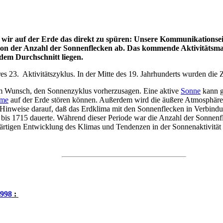
wir auf der Erde das direkt zu spüren: Unsere Kommunikationsein
h von der Anzahl der Sonnenflecken ab. Das kommende Aktivitäts
 dem Durchschnitt liegen.
es 23. Aktivitätszyklus. In der Mitte des 19. Jahrhunderts wurden die
dem Wunsch, den Sonnenzyklus vorherzusagen. Eine aktive
Sonne
kann g
eme
auf der Erde stören können. Außerdem wird die äußere Atmosphäre
 Hinweise darauf, daß das Erdklima mit den Sonnenflecken in Verbindun
 1715 dauerte. Während dieser Periode war die Anzahl der Sonnenfle
wärtigen Entwicklung des Klimas und Tendenzen in der Sonnenaktivität
1998
: