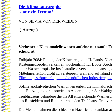
Die Klimakatastrophe
- nur ein Irrtum?
VON SILVIA VON DER WEIDEN
( Auszug )
Verbesserte Klimamodelle weisen auf eine nur sanfte
schuld ist
Frühjahr 2084: Entlang der Küstenregionen Hollands, Nor
Küstenmetropolen verkehren wochenlang nur Boote. Auch wo
unter Wasser, tropische Inselparadiese versinken im anste
Mittelmeerregion droht zu versteppen, während auf Island e
Flüchtlingsströme drängen in die nördlichen Industrieregio
Solche apokalyptischen Warnungen gaben die Klimaforsche
und Fahrzeugmotoren sowie das Abbrennen großer Waldgeb
Treibhausgas behindere die ins All entweichende Wärmest
aus Reisfeldern und Rinderdärmen den Treibhauseffekt vers
Die Medien nahmen die schlechten Nachrichten dankbar auf 