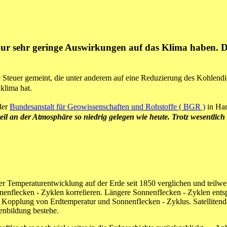
ur sehr geringe Auswirkungen auf das Klima haben. Das
ne Steuer gemeint, die unter anderem auf eine Reduzierung des Kohlend
klima hat.
der
Bundesanstalt für Geowissenschaften und Rohstoffe ( BGR )
in Ha
il an der Atmosphäre so niedrig gelegen wie heute. Trotz wesentlich 
r Temperaturentwicklung auf der Erde seit 1850 verglichen und teilwei
nenflecken - Zyklen korrelieren. Längere SonnenfIecken - Zyklen ents
e Kopplung von Erdtemperatur und SonnenfIecken - Zyklus. Satellitendat
nbildung bestehe.