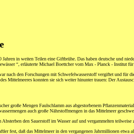
e
 Jahren in weiten Teilen eine Giftbrühe. Das haben deutsche und nied
Gewässer “, erläuterte Michael Boettcher vom Max - Planck - Institut fü
s war nach den Forschungen mit Schwefelwasserstoff vergiftet und für
 des Mittelmeeres konnten sie sich weiter hinunter trauen: Der Austaus
rscher große Mengen Faulschlamm aus abgestorbenem Pflanzenmaterial. 
üßwassermengen auch große Nährstoffmengen in das Mittelmeer geschw
m Absterben den Sauerstoff im Wasser auf und vergammelten teilweise 
tler fest, daß das Mittelmeer in den vergangenen Jahrmillionen etwa al