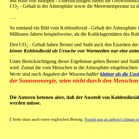
Mit Hilfe von Isotopen - Untersuchungen haben die Geowissenschaf
CO
- Gehalt in der Atmosphäre sowie die Meerestemperatur zu de
2
. . .
So entstand ein Bild vom Kohlendioxid - Gehalt der Atmosphäre in
Millionen Jahren beispielsweise, als die Kohlelagerstätten des Ru
Den
CO
- Gehalt haben Berner und Stahl auch den Eiszeiten der 
2
könne Kohlendioxid als Ursache von Warmzeiten nur eine unter
Unter Berücksichtigung dieser Ergebnisse gehen Berner und Sta
wird. Zumal die vom Menschen in die Atmosphäre eingebrachten 
Werte sind nach Angaben der Wissenschaftler
kleiner als die Un
der Sonnenenergie, seien nicht durch den Menschen
Die Autoren betonen aber, daß der Ausstoß von Kohlendioxi
werden müsse.
(
Siehe dazu auch einen englischen Beitrag:
Fossils nag at carbon's climate r