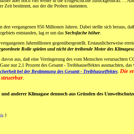
tler aber noch viel weiter in die Erdgeschichte zurückgeblickt. . . A
r Zeit bestimmt, aus der die Proben stammten.
 den vergangenen 950 Millionen Jahren. Dabei stellte sich heraus, da
hrgebiets entstanden, lag er um das
Sechsfache höher
.
vergangenen Jahrmillionen gegenübergestellt. Erstaunlicherweise errei
geordnete Rolle spielen und nicht der treibende Motor des Klimages
hl davon aus, daß eine Verringerung des vom Menschen verursachten
C
Gase nur 2,1 Prozent des Gesamt - Treibhauseffektes ausmachten, das
Die e
sicherheit bei der Bestimmung des Gesamt - Treibhauseffektes
.
 steuerbar
.
d und anderer Klimagase dennoch aus Gründen des Umweltschutzes
)
ole