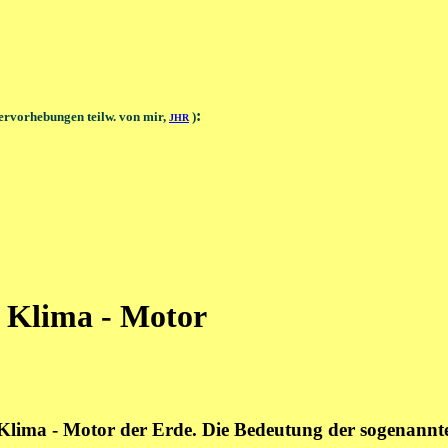
:
ervorhebungen teilw. von mir,
)
JHR
n Klima - Motor
lima - Motor der Erde. Die Bedeutung der sogenannte