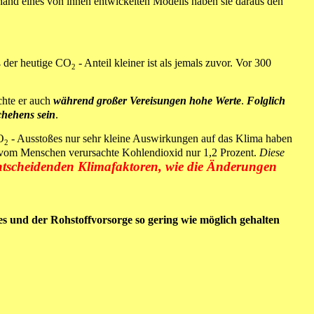
nhand eines von ihnen entwickelten Modells haben sie daraus den
ß der heutige
CO
- Anteil kleiner ist als jemals zuvor. Vor 300
2
chte er auch
während großer Vereisungen hohe Werte
.
Folglich
chehens sein
.
O
-
Ausstoßes nur sehr kleine Auswirkungen auf das Klima haben
2
 vom Menschen verursachte Kohlendioxid nur 1,2 Prozent.
Diese
ntscheidenden Klimafaktoren, wie die Änderungen
 und der Rohstoffvorsorge so gering wie möglich gehalten