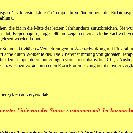
sgase" ist in erster Linie für Temperaturveränderungen der Erdatmosphä
ahlung.
n, die bis in die Mitte des letzten Jahrhunderts zurückreichen. Sie 
 Institut, Kopenhagen ) angestellt und zeigen einen auch die Fachwelt
sgelesen werden konnte.
r Sonnenaktivitäten - Veränderungen in Wechselwirkung mit Einstrahl
rfläche durch Wolkenfelder. Die Übereinstimmung von globalen Tempe
r globalen Temperaturveränderungen vom atmosphärischen
CO
- Anstie
2
ller inzwischen vorgenommenen Korrekturen bislang nicht in einer verg
nenzyklen aufzeigen, daß
 erster Linie von der Sonne zusammen mit der kosmisch
ststellbare Temperaturerhöhung von fast 0, 7 Grad Celsius folgt nah