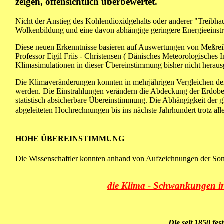
zeigen, offensichtlich überbewertet.
Nicht der Anstieg des Kohlendioxidgehalts oder anderer "Treibhau
Wolkenbildung und eine davon abhängige geringere Energieeinstr
Diese neuen Erkenntnisse basieren auf Auswertungen von Meßreihe
Professor Eigil Friis - Christensen ( Dänisches Meteorologisches
Klimasimulationen in dieser Übereinstimmung bisher nicht herau
Die Klimaveränderungen konnten in mehrjährigen Vergleichen de
werden. Die Einstrahlungen verändern die Abdeckung der Erdobe
statistisch absicherbare Übereinstimmung. Die Abhängigkeit de
abgeleiteten Hochrechnungen bis ins nächste Jahrhundert trotz a
HOHE ÜBEREINSTIMMUNG
Die Wissenschaftler konnten anhand von Aufzeichnungen der Son
die Klima - Schwankungen in
Die seit 1850 fe