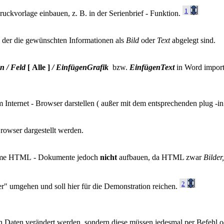
1
ruckvorlage einbauen, z. B. in der Serienbrief - Funktion.
in der die gewünschten Informationen als
Bild
oder
Text
abgelegt sind.
n / Feld
[ Alle ]
/ EinfügenGrafik
bzw.
EinfügenText
in Word importi
 Internet - Browser darstellen ( außer mit dem entsprechenden plug -in 
owser dargestellt werden.
ramme HTML - Dokumente jedoch
nicht
aufbauen, da HTML zwar
Bilder
2
er" umgehen und soll hier für die Demonstration reichen.
n Daten verändert werden, sondern diese müssen jedesmal per Befehl o