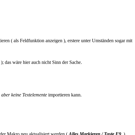
eren ( als Feldfunktion anzeigen ), erstere unter Umständen sogar mit
); das wäre hier auch nicht Sinn der Sache.
, aber keine Textelemente
importieren kann.
der Makro neu aktualisiert werden (
Alles Markieren / Taste F9
).