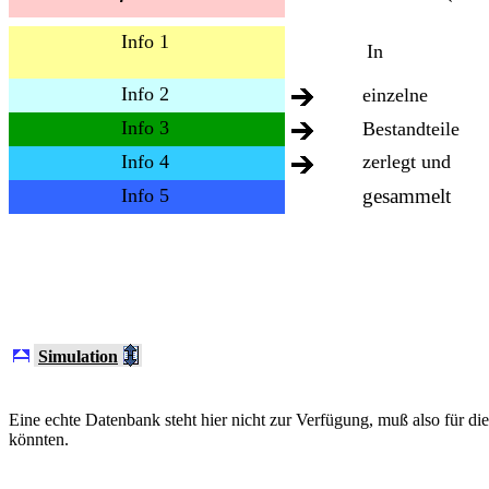
Info 1
In
Info 2
einzelne
Info 3
Bestandteile
Info 4
zerlegt und
Info 5
gesammelt
Simulation
Eine echte Datenbank steht hier nicht zur Verfügung, muß also für 
könnten.