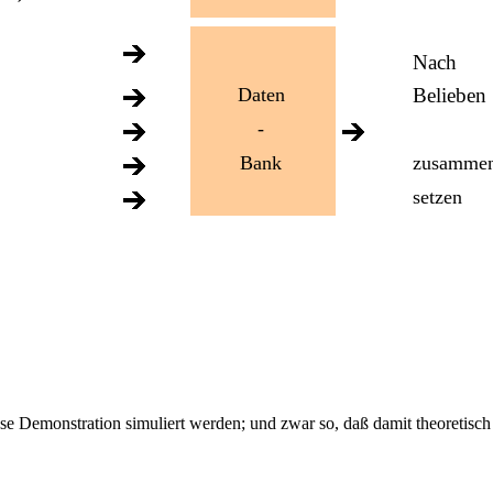
Nach
Daten
Belieben
-
Bank
zusamme
.
setzen
diese Demonstration simuliert werden; und zwar so, daß damit theoret