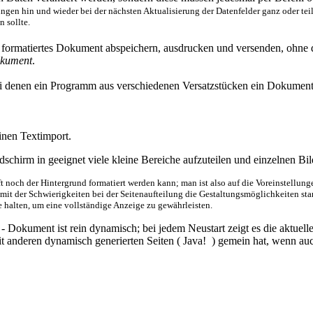
ngen hin und wieder bei der nächsten Aktualisierung der Datenfelder ganz oder tei
n sollte.
t formatiertes Dokument abspeichern, ausdrucken und versenden, ohne d
kument
.
i denen ein Programm aus verschiedenen Versatzstücken ein Dokument j
nen Textimport.
ldschirm in geeignet viele kleine Bereiche aufzuteilen und einzelnen Bi
ft noch der Hintergrund formatiert werden kann; man ist also auf die Voreinstellun
mit der Schwierigkeiten bei der Seitenaufteilung die Gestaltungsmöglichkeiten s
e halten, um eine vollständige Anzeige zu gewährleisten.
 Dokument ist rein dynamisch; bei jedem Neustart zeigt es die aktuel
it anderen dynamisch generierten Seiten ( Java! ) gemein hat, wenn a