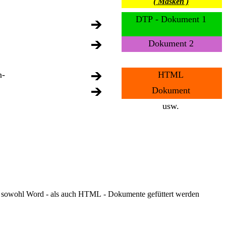
( Masken )
DTP - Dokument 1
Dokument 2
n-
HTML
Dokument
usw.
isch sowohl Word - als auch HTML - Dokumente gefüttert werden