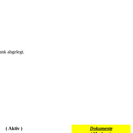
ank abgelegt.
( Aktiv )
Dokumente