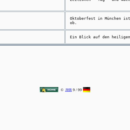
Oktoberfest in München is
ob.
Ein Blick auf den heilige
©
JHR
9 / 99