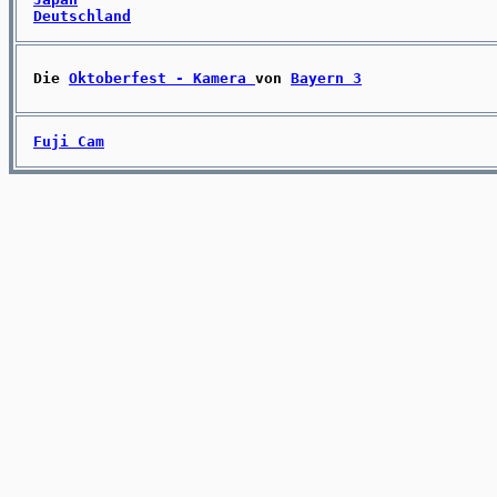
Deutschland
Die
Oktoberfest - Kamera
von
Bayern 3
Fuji Cam