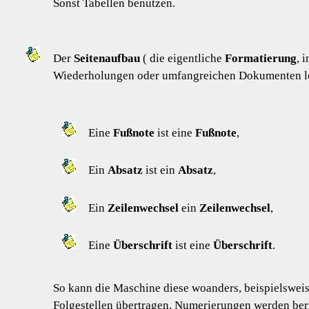
Sonst Tabellen benutzen.
Der
Seitenaufbau
( die eigentliche
Formatierung
, 
Wiederholungen oder umfangreichen Dokumenten lohn
Eine
Fußnote
ist eine
Fußnote
,
Ein
Absatz
ist ein
Absatz
,
Ein
Zeilenwechsel
ein
Zeilenwechsel
,
Eine
Überschrift
ist eine
Überschrift
.
So kann die Maschine diese woanders, beispielswei
Folgestellen übertragen, Numerierungen werden beri